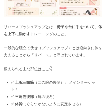
リバースプッシュアップとは、
椅子や台に手をついて、体
を上下に動かす
トレーニングのこと。
一般的な腕立て伏せ（プッシュアップ）とは逆向きに体を
支えることから「リバース」と呼ばれています。
鍛えられる主な部位はここ👇
✅
上腕三頭筋
（二の腕の裏側）← メインターゲッ
ト！
✅
三角筋後部
（肩の後ろ）
✅
体幹
（ぐらつかないように安定させる）