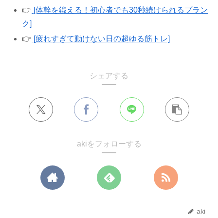
👉
[体幹を鍛える！初心者でも30秒続けられるプラン
ク]
👉
[疲れすぎて動けない日の超ゆる筋トレ]
シェアする
akiをフォローする
aki