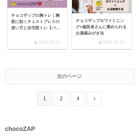
チョコザップの胸トレ｜胸
チョコザップホワイトニン
筋に効くチェストプレスの
グ×歯医者さんに褒められる
使い方と自宅筋トレ【バス
お湯歯みがき法
トアップにも】
2025.09.21
2025.09.20
次のページ
次
1
2
4
へ
chocoZAP