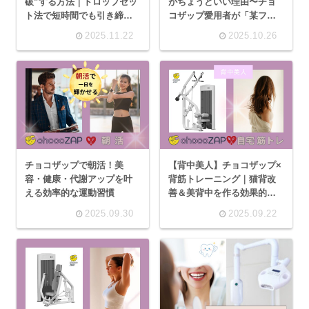
破”する方法｜ドロップセッ
がちょうどいい理由〜チョ
ト法で短時間でも引き締ま
コザップ愛用者が「某フィ
る！」
ットネスジムを見て気づい
2025.11.22
2025.10.26
た本音！」
チョコザップで朝活！美
【背中美人】チョコザップ×
容・健康・代謝アップを叶
背筋トレーニング｜猫背改
える効率的な運動習慣
善＆美背中を作る効果的な
方法
2025.09.30
2025.09.22