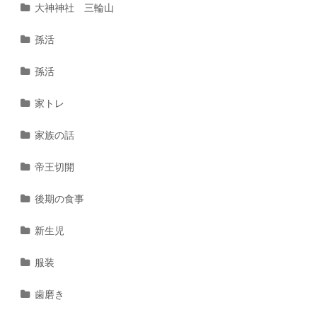
大神神社 三輪山
孫活
孫活
家トレ
家族の話
帝王切開
後期の食事
新生児
服装
歯磨き