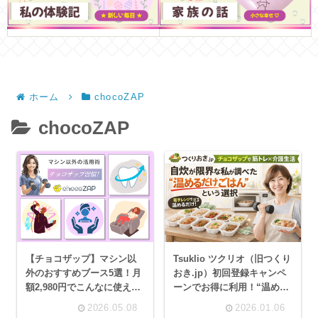
ホーム
chocoZAP
chocoZAP
【チョコザップ】マシン以
Tsuklio ツクリオ（旧つくり
外のおすすめブース5選！月
おき.jp）初回登録キャンペ
額2,980円でこんなに使える
ーンでお得に利用！“温める
の？
だけごはん”
2026.05.08
2026.01.06