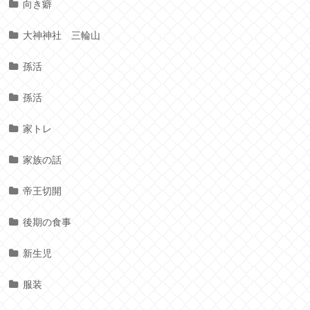
向き癖
大神神社 三輪山
孫活
孫活
家トレ
家族の話
帝王切開
後期の食事
新生児
服装