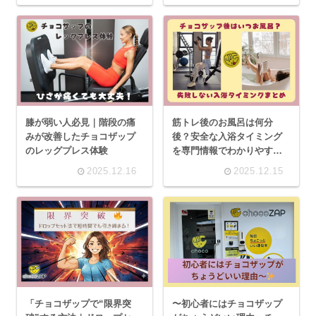
膝が弱い人必見｜階段の痛
筋トレ後のお風呂は何分
みが改善したチョコザップ
後？安全な入浴タイミング
のレッグプレス体験
を専門情報でわかりやすく
解説！
2025.12.16
2025.12.15
「チョコザップで“限界突
〜初心者にはチョコザップ