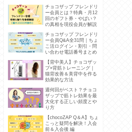
正直レビュー
チョコザップ フレンドリ
ー会員とは？特典・月12
回のギフト券・やばい？
の真相を現役会員が解説
チョコザップ フレンドリ
ー会員Q&A全31問｜ちょ
こ活ログイン・割引・問
い合わせ電話番号まとめ
【背中美人】チョコザッ
プ×背筋トレーニング｜
猫背改善＆美背中を作る
効果的な方法
週何回がベスト？チョコ
ザップで筋トレ効果を最
大化する正しい頻度とや
り方
【chocoZAP Q＆A】ちょ
こっと疑問を解決！入会
前＆入会後 編