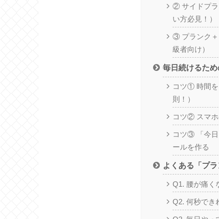
② サイドプ
い方必見！）
③ プランク
級者向け）
毎日続けるため
コツ① 時間
則！）
コツ② スマ
コツ③ 「今日
ールを作る
よくある「プラ
Q1. 腰が痛
Q2. 何秒で