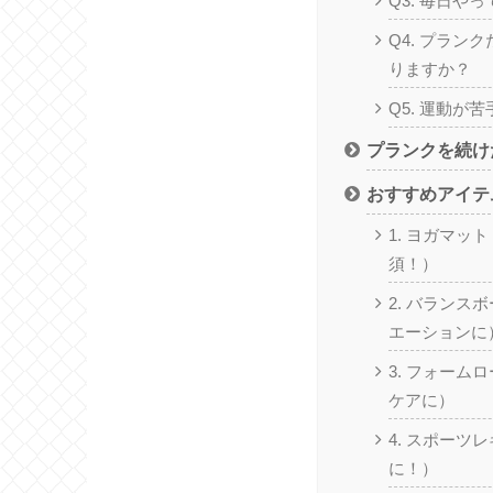
Q3. 毎日や
Q4. プラン
りますか？
Q5. 運動が
プランクを続け
おすすめアイテム
1. ヨガマッ
須！）
2. バランス
エーションに
3. フォーム
ケアに）
4. スポーツ
に！）