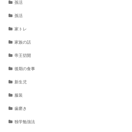
孫活
孫活
家トレ
家族の話
帝王切開
後期の食事
新生児
服装
歯磨き
独学勉強法