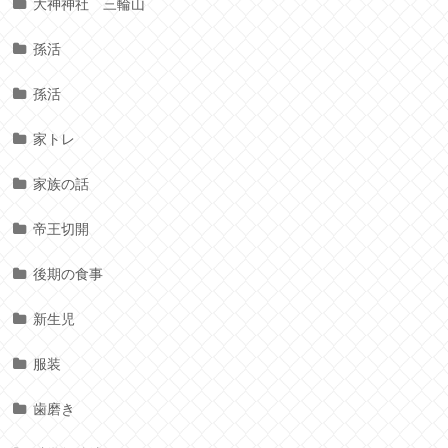
大神神社 三輪山
孫活
孫活
家トレ
家族の話
帝王切開
後期の食事
新生児
服装
歯磨き