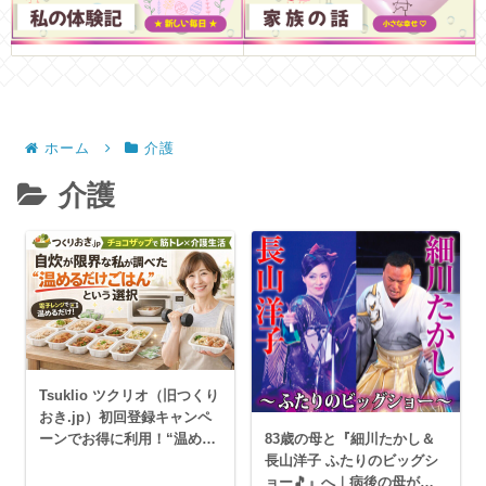
ホーム
介護
介護
Tsuklio ツクリオ（旧つくり
おき.jp）初回登録キャンペ
83歳の母と『細川たかし＆
ーンでお得に利用！“温める
長山洋子 ふたりのビッグシ
だけごはん”
ョー🎵』へ｜病後の母が涙