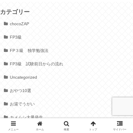
カテゴリー
chocoZAP
FP3級
FP３級 独学勉強法
FP3級 試験前日からの流れ
Uncategorized
おやつ10選
お湯でうがい
カメムシ大量発生
メニュー
ホーム
検索
トップ
サイドバー
セルフエステ