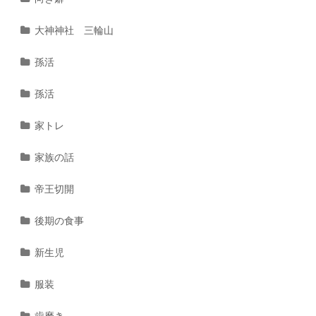
大神神社 三輪山
孫活
孫活
家トレ
家族の話
帝王切開
後期の食事
新生児
服装