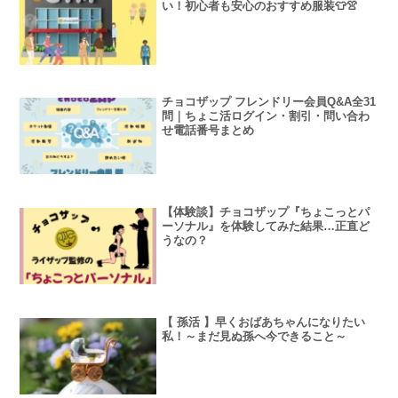
い！初心者も安心のおすすめ服装👕👚
チョコザップ フレンドリー会員Q&A全31
問｜ちょこ活ログイン・割引・問い合わ
せ電話番号まとめ
【体験談】チョコザップ『ちょこっとパ
ーソナル』を体験してみた結果…正直ど
うなの？
【 孫活 】早くおばあちゃんになりたい
私！～まだ見ぬ孫へ今できること～