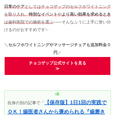
日常のケア
としてはチョコザップのセルフホワイトニング
を取り入れ、
特別なイベント
や
より高い効果を求めるとき
は歯科医院での施術を選ぶ
――そんなふうに上手に使い分
けるのがおすすめです✨
＼
セルフホワイトニングやマッサージチェアも追加料金０
円
／
チョコザップ公式サイトを見る
≫
【保存版】
1日1回の実践で
自身の別の記事で「
ＯＫ！歯医者さんから褒められる『歯磨き